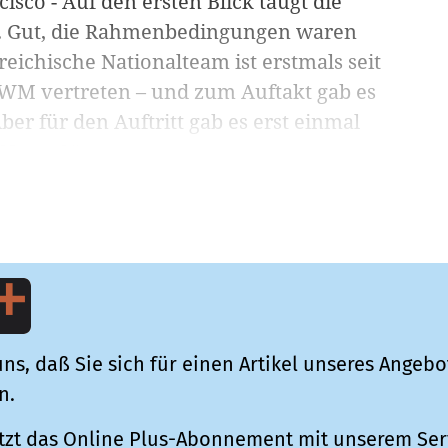
isco - Auf den ersten Blick taugt die
n. Gut, die Rahmenbedingungen waren
reichische Nationalteam ist erstmals seit
-WM vertreten – und zum Auftakt gab es
ber für den Auftritt gab es erst einmal
ote „2“...
ns, daß Sie sich für einen Artikel unseres Angebo
n.
tzt das Online Plus-Abonnement mit unserem Ser