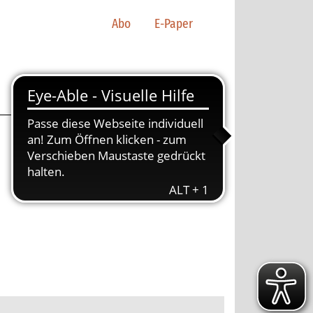
Abo
E-Paper