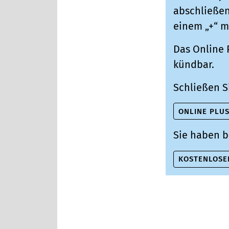
abschließen,
einem „+“ m
Das Online 
kündbar.
Schließen S
ONLINE PLU
Sie haben b
KOSTENLOSE