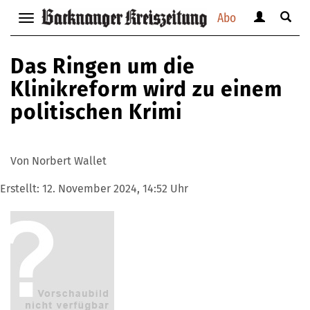
Abo
Benutzerm
Suche
Navigation
anzeigen
anzei
anzeigen
bzw.
bzw.
bzw.
Das Ringen um die
verbergen
verbe
verbergen
Klinikreform wird zu einem
politischen Krimi
Von Norbert Wallet
Erstellt:
12. November 2024, 14:52 Uhr