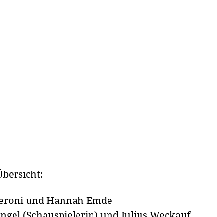
Übersicht:
peroni und Hannah Emde
ngel (Schauspielerin) und Julius Weckauf