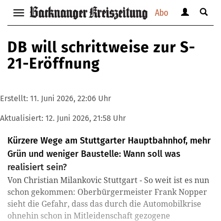
Abo
Benutzerm
Suche
Navigation
anzeigen
anzei
anzeigen
bzw.
bzw.
bzw.
DB will schrittweise zur S-
verbergen
verbe
verbergen
21-Eröffnung
Erstellt:
11. Juni 2026, 22:06 Uhr
Aktualisiert:
12. Juni 2026, 21:58 Uhr
Kürzere Wege am Stuttgarter Hauptbahnhof, mehr
Grün und weniger Baustelle: Wann soll was
realisiert sein?
Von Christian Milankovic Stuttgart - So weit ist es nun
schon gekommen: Oberbürgermeister Frank Nopper
sieht die Gefahr, dass das durch die Automobilkrise
ohnehin schon in Mitleidenschaft gezogene