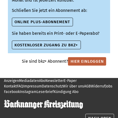
Monat und ist jederzeit kündbar.
Schließen Sie jetzt ein Abonnement ab:
ONLINE PLUS-ABONNEMENT
Sie haben bereits ein Print- oder E-Paperabo?
KOSTENLOSER ZUGANG ZU BKZ+
Sie sind bkz+ Abonnent?
HIER EINLOGGEN
Anzeigen
Mediadaten
Abo
Newsletter
E-Paper
Kontakt
FAQ
Impressum
Datenschutz
Wir über uns
AGB
Widerruf
Jobs
Facebook
Instagram
Leserbrief
Kündigung Abo