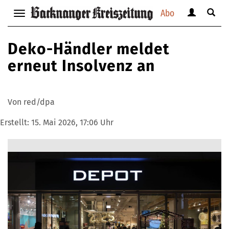
Abo
Benutzerm
Suche
Navigation
anzeigen
anzei
anzeigen
bzw.
bzw.
bzw.
Deko-Händler meldet
verbergen
verbe
verbergen
erneut Insolvenz an
Von red/dpa
Erstellt:
15. Mai 2026, 17:06 Uhr