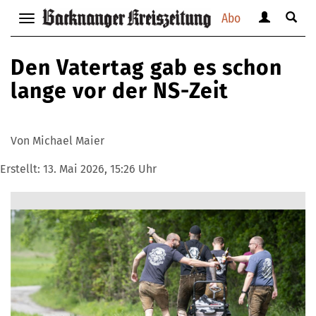
Abo
Benutzerm
Suche
Navigation
anzeigen
anzei
anzeigen
bzw.
bzw.
bzw.
Den Vatertag gab es schon
verbergen
verbe
verbergen
lange vor der NS-Zeit
Von Michael Maier
Erstellt:
13. Mai 2026, 15:26 Uhr