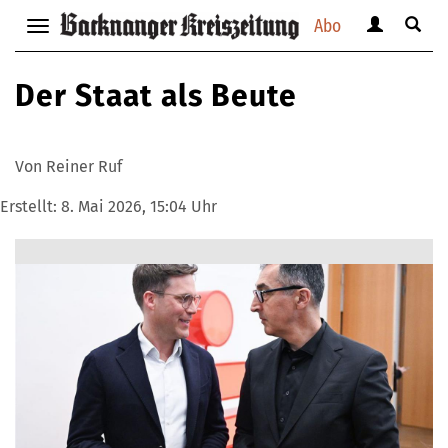
Abo
Benutzerm
Suche
Navigation
anzeigen
anzei
anzeigen
bzw.
bzw.
bzw.
Der Staat als Beute
verbergen
verbe
verbergen
Von Reiner Ruf
Erstellt:
8. Mai 2026, 15:04 Uhr