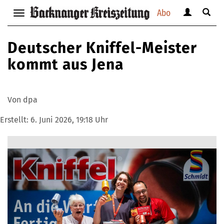
Abo
Benutzerm
Suche
Navigation
anzeigen
anzei
anzeigen
bzw.
bzw.
bzw.
Deutscher Kniffel-Meister
verbergen
verbe
verbergen
kommt aus Jena
Von dpa
Erstellt:
6. Juni 2026, 19:18 Uhr