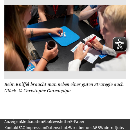
Beim Kniffel braucht man neben einer guten Strategie auch
Glück.
© Christophe Gateau/dpa
Anzeigen
Mediadaten
Abo
Newsletter
E-Paper
Kontakt
FAQ
Impressum
Datenschutz
Wir über uns
AGB
Widerruf
Jobs