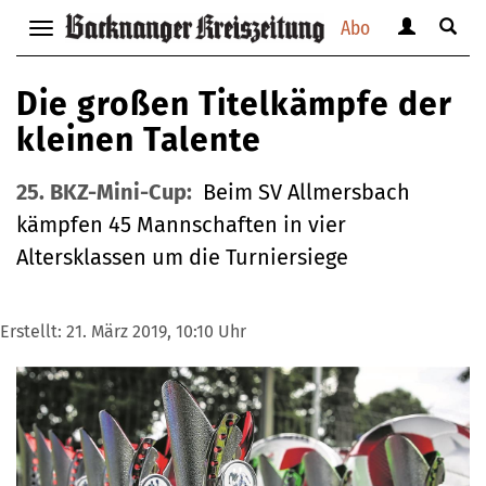
Abo
Benutzerm
Suche
Navigation
anzeigen
anzei
anzeigen
bzw.
bzw.
bzw.
Die großen Titelkämpfe der
verbergen
verbe
verbergen
kleinen Talente
25. BKZ-Mini-Cup:
Beim SV Allmersbach
kämpfen 45 Mannschaften in vier
Altersklassen um die Turniersiege
Erstellt:
21. März 2019, 10:10 Uhr