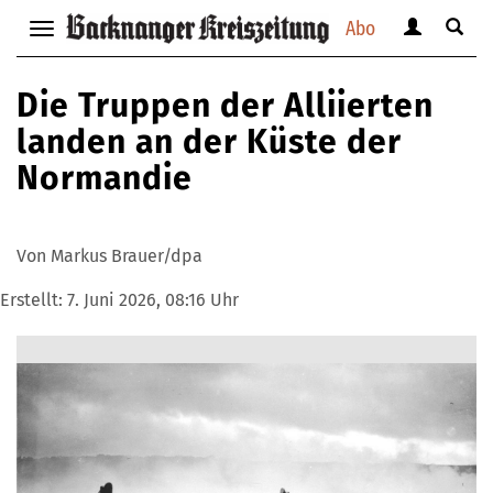
Abo
Benutzerm
Suche
Navigation
anzeigen
anzei
anzeigen
bzw.
bzw.
bzw.
Die Truppen der Alliierten
verbergen
verbe
verbergen
landen an der Küste der
Normandie
Von Markus Brauer/dpa
Erstellt:
7. Juni 2026, 08:16 Uhr