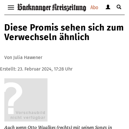
Abo
Benutzerm
Suche
Navigation
anzeigen
anzei
anzeigen
bzw.
bzw.
bzw.
Diese Promis sehen sich zum
verbergen
verbe
verbergen
Verwechseln ähnlich
Von Julia Hawener
Erstellt:
23. Februar 2024, 17:28 Uhr
Auch wenn Otto Waalkes (rechts) mit seinen Songs in