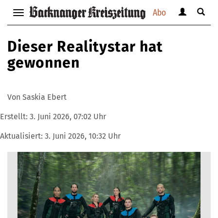
Abo
Benutzerm
Suche
Navigation
anzeigen
anzei
anzeigen
bzw.
bzw.
bzw.
Dieser Realitystar hat
verbergen
verbe
verbergen
gewonnen
Von Saskia Ebert
Erstellt:
3. Juni 2026, 07:02 Uhr
Aktualisiert:
3. Juni 2026, 10:32 Uhr