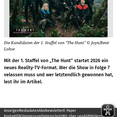
Die Kandidaten der 1. Staffel von "The Hunt"
© Joyn/Renè
Lohse
Mit der 1. Staffel von „The Hunt“ startet 2026 ein
neues Reality-TV-Format. Wer die Show in Folge 7
velassen muss und wer letztendlich gewonnen hat,
lest ihr im Artikel.
Anzeigen
Mediadaten
Abo
Newsletter
E-Paper
Kontakt
FAQ
Impressum
Datenschutz
Wir über uns
AGB
Widerruf
Jobs