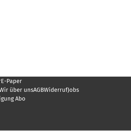
r
E-Paper
Wir über uns
AGB
Widerruf
Jobs
igung Abo