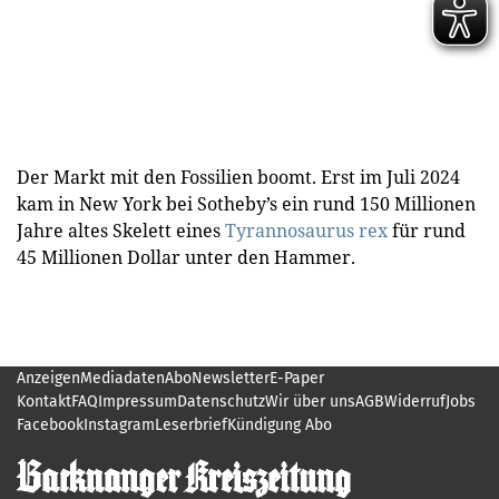
Der Markt mit den Fossilien boomt. Erst im Juli 2024
kam in New York bei Sotheby’s ein rund 150 Millionen
Jahre altes Skelett eines
Tyrannosaurus rex
für rund
45 Millionen Dollar unter den Hammer.
Anzeigen
Mediadaten
Abo
Newsletter
E-Paper
Kontakt
FAQ
Impressum
Datenschutz
Wir über uns
AGB
Widerruf
Jobs
Facebook
Instagram
Leserbrief
Kündigung Abo