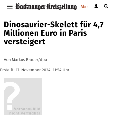
Abo
Benutzerm
Suche
Navigation
anzeigen
anzei
anzeigen
bzw.
bzw.
bzw.
Dinosaurier-Skelett für 4,7
verbergen
verbe
verbergen
Millionen Euro in Paris
versteigert
Von Markus Brauer/dpa
Erstellt:
17. November 2024, 11:54 Uhr