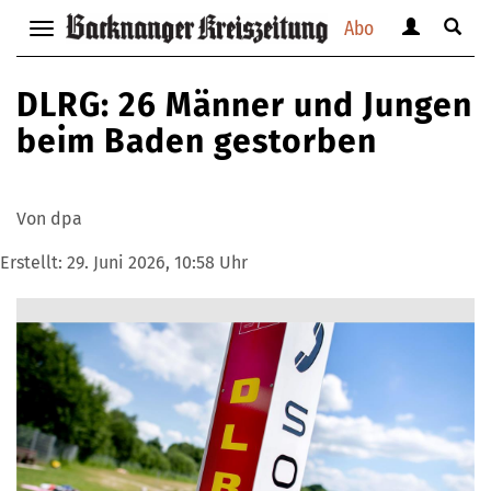
Abo
Benutzerm
Suche
Navigation
anzeigen
anzei
anzeigen
bzw.
bzw.
bzw.
DLRG: 26 Männer und Jungen
verbergen
verbe
verbergen
beim Baden gestorben
Von dpa
Erstellt:
29. Juni 2026, 10:58 Uhr