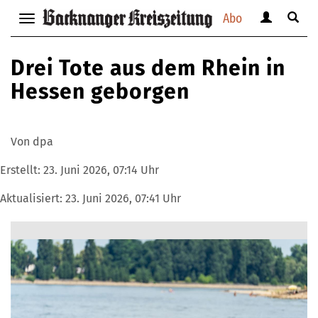
Abo
Benutzerm
Suche
Navigation
anzeigen
anzei
anzeigen
bzw.
bzw.
bzw.
Drei Tote aus dem Rhein in
verbergen
verbe
verbergen
Hessen geborgen
Von dpa
Erstellt:
23. Juni 2026, 07:14 Uhr
Aktualisiert:
23. Juni 2026, 07:41 Uhr