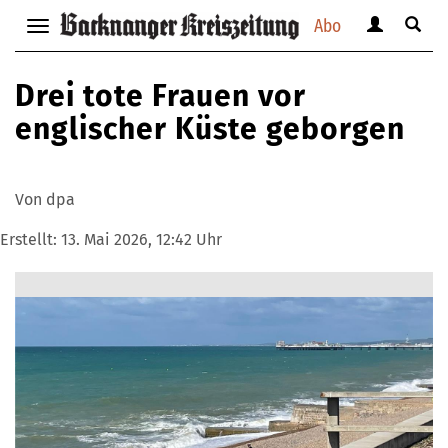
Abo
Benutzerm
Suche
Navigation
anzeigen
anzei
anzeigen
bzw.
bzw.
bzw.
Drei tote Frauen vor
verbergen
verbe
verbergen
englischer Küste geborgen
Von dpa
Erstellt:
13. Mai 2026, 12:42 Uhr