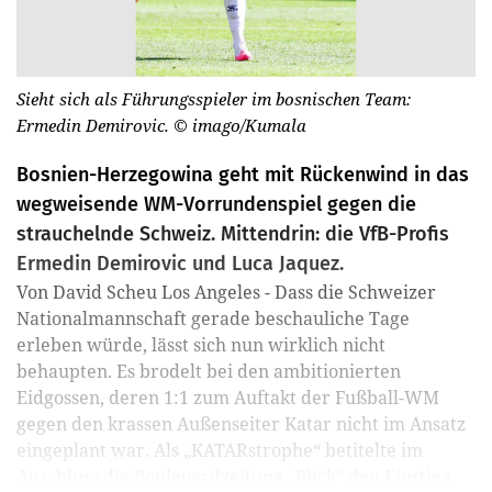
Sieht sich als Führungsspieler im bosnischen Team:
Ermedin Demirovic.
© imago/Kumala
Bosnien-Herzegowina geht mit Rückenwind in das
wegweisende WM-Vorrundenspiel gegen die
strauchelnde Schweiz. Mittendrin: die VfB-Profis
Ermedin Demirovic und Luca Jaquez.
Von David Scheu Los Angeles - Dass die Schweizer
Nationalmannschaft gerade beschauliche Tage
erleben würde, lässt sich nun wirklich nicht
behaupten. Es brodelt bei den ambitionierten
Eidgossen, deren 1:1 zum Auftakt der Fußball-WM
gegen den krassen Außenseiter Katar nicht im Ansatz
eingeplant war. Als „KATARstrophe“ betitelte im
Anschluss die Boulevardzeitung „Blick“ den Einstieg