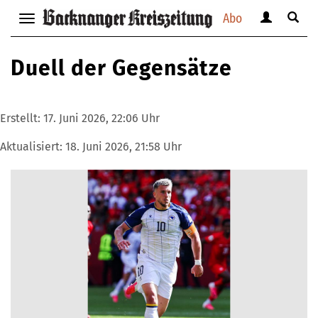
Abo
Benutzerm
Suche
Navigation
anzeigen
anzei
anzeigen
bzw.
bzw.
bzw.
Duell der Gegensätze
verbergen
verbe
verbergen
Erstellt:
17. Juni 2026, 22:06 Uhr
Aktualisiert:
18. Juni 2026, 21:58 Uhr