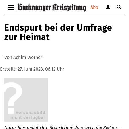
Abo
Benutzerm
Suche
Navigation
anzeigen
anzei
anzeigen
bzw.
bzw.
bzw.
Endspurt bei der Umfrage
verbergen
verbe
verbergen
zur Heimat
Von Achim Wörner
Erstellt:
27. Juni 2023, 06:12 Uhr
Natur hier und dichte Besiedelung da prägen die Region –