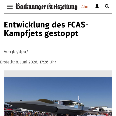
Abo
Benutzerm
Suche
Navigation
anzeigen
anzei
anzeigen
bzw.
bzw.
bzw.
Entwicklung des FCAS-
verbergen
verbe
verbergen
Kampfjets gestoppt
Von jbr/dpa/
Erstellt:
8. Juni 2026, 17:26 Uhr