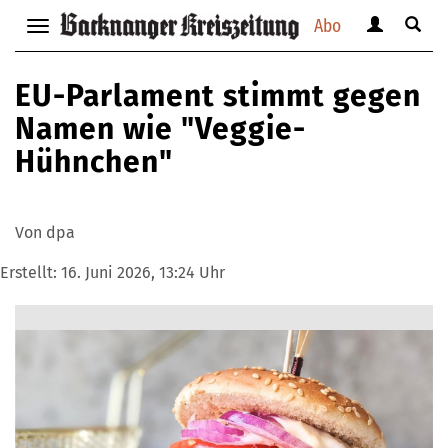
Abo
Benutzerm
Suche
Navigation
anzeigen
anzei
anzeigen
bzw.
bzw.
bzw.
EU-Parlament stimmt gegen
verbergen
verbe
verbergen
Namen wie "Veggie-
Hühnchen"
Von dpa
Erstellt:
16. Juni 2026, 13:24 Uhr