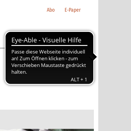
Abo
E-Paper