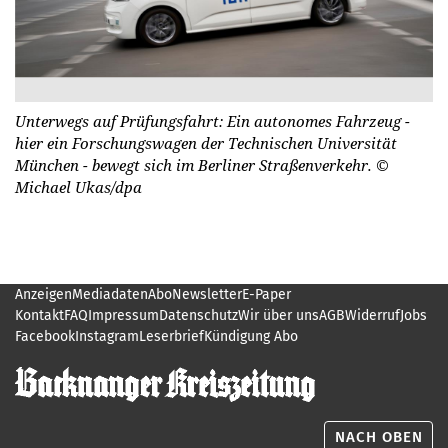
Unterwegs auf Prüfungsfahrt: Ein autonomes Fahrzeug -
hier ein Forschungswagen der Technischen Universität
München - bewegt sich im Berliner Straßenverkehr.
©
Michael Ukas/dpa
Anzeigen
Mediadaten
Abo
Newsletter
E-Paper
Kontakt
FAQ
Impressum
Datenschutz
Wir über uns
AGB
Widerruf
Jobs
Facebook
Instagram
Leserbrief
Kündigung Abo
NACH OBEN