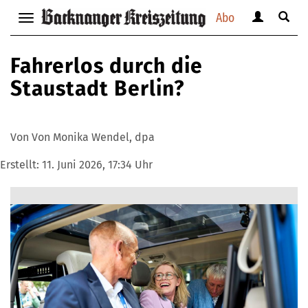
Abo
Benutzerm
Suche
Navigation
anzeigen
anzei
anzeigen
bzw.
bzw.
bzw.
Fahrerlos durch die
verbergen
verbe
verbergen
Staustadt Berlin?
Von Von Monika Wendel, dpa
Erstellt:
11. Juni 2026, 17:34 Uhr