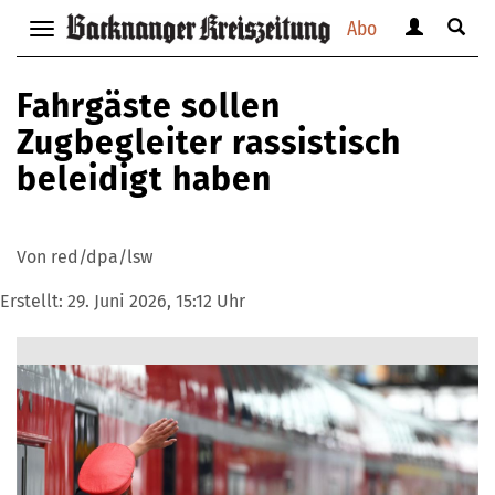
Abo
Benutzerm
Suche
Navigation
anzeigen
anzei
anzeigen
bzw.
bzw.
bzw.
Fahrgäste sollen
verbergen
verbe
verbergen
Zugbegleiter rassistisch
beleidigt haben
Von red/dpa/lsw
Erstellt:
29. Juni 2026, 15:12 Uhr