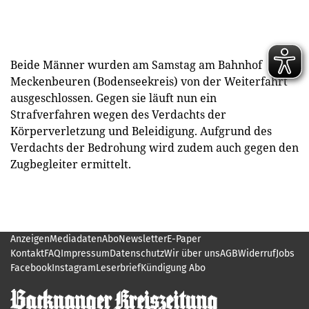
Beide Männer wurden am Samstag am Bahnhof
Meckenbeuren (Bodenseekreis) von der Weiterfahrt
ausgeschlossen. Gegen sie läuft nun ein
Strafverfahren wegen des Verdachts der
Körperverletzung und Beleidigung. Aufgrund des
Verdachts der Bedrohung wird zudem auch gegen den
Zugbegleiter ermittelt.
Anzeigen
Mediadaten
Abo
Newsletter
E-Paper
Kontakt
FAQ
Impressum
Datenschutz
Wir über uns
AGB
Widerruf
Jobs
Facebook
Instagram
Leserbrief
Kündigung Abo