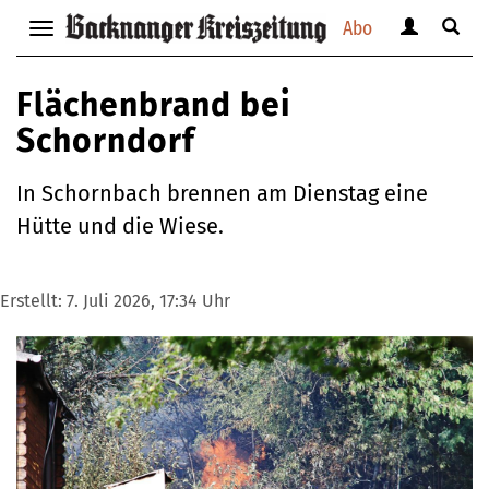
Abo
Benutzerm
Suche
Navigation
anzeigen
anzei
anzeigen
bzw.
bzw.
bzw.
Flächenbrand bei
verbergen
verbe
verbergen
Schorndorf
In Schornbach brennen am Dienstag eine
Hütte und die Wiese.
Erstellt:
7. Juli 2026, 17:34 Uhr