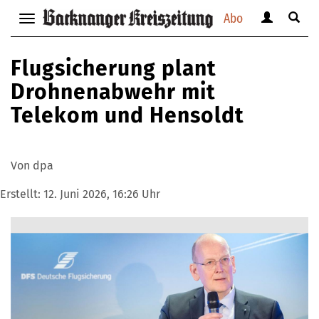
Abo
Benutzerm
Suche
Navigation
anzeigen
anzei
anzeigen
bzw.
bzw.
bzw.
Flugsicherung plant
verbergen
verbe
verbergen
Drohnenabwehr mit
Telekom und Hensoldt
Von dpa
Erstellt:
12. Juni 2026, 16:26 Uhr