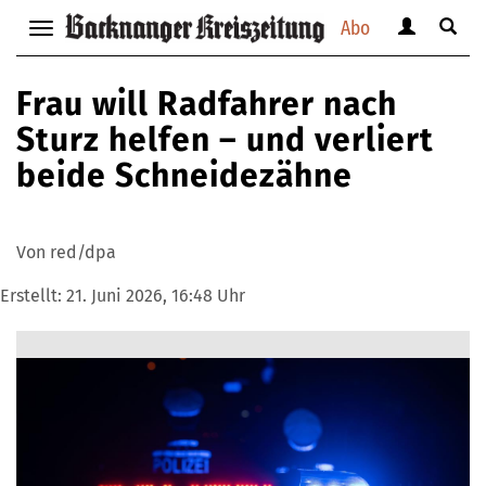
Abo
Benutzerm
Suche
Navigation
anzeigen
anzei
anzeigen
bzw.
bzw.
bzw.
Frau will Radfahrer nach
verbergen
verbe
verbergen
Sturz helfen – und verliert
beide Schneidezähne
Von red/dpa
Erstellt:
21. Juni 2026, 16:48 Uhr