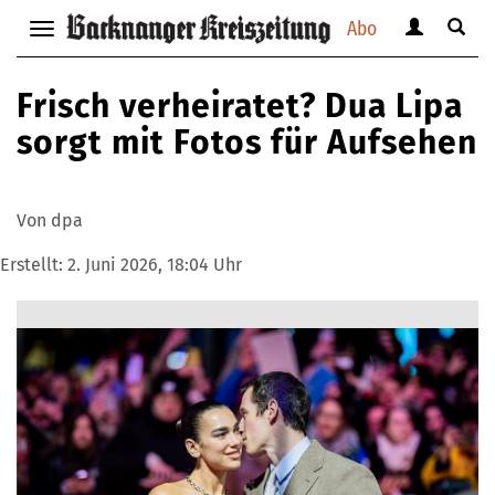
Abo
Benutzerm
Suche
Navigation
anzeigen
anzei
anzeigen
bzw.
bzw.
bzw.
Frisch verheiratet? Dua Lipa
verbergen
verbe
verbergen
sorgt mit Fotos für Aufsehen
Von dpa
Erstellt:
2. Juni 2026, 18:04 Uhr