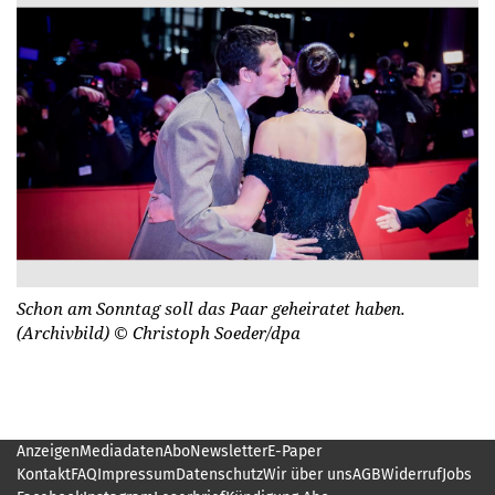
Schon am Sonntag soll das Paar geheiratet haben.
(Archivbild)
© Christoph Soeder/dpa
Anzeigen
Mediadaten
Abo
Newsletter
E-Paper
Kontakt
FAQ
Impressum
Datenschutz
Wir über uns
AGB
Widerruf
Jobs