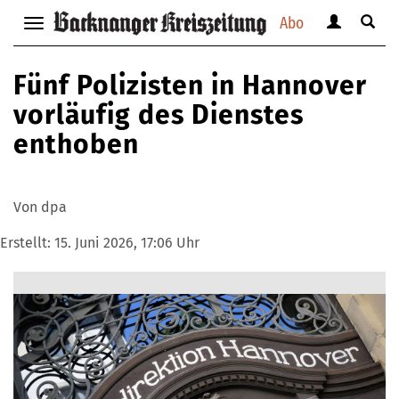
Abo
Benutzerm
Suche
Navigation
anzeigen
anzei
anzeigen
bzw.
bzw.
bzw.
Fünf Polizisten in Hannover
verbergen
verbe
verbergen
vorläufig des Dienstes
enthoben
Von dpa
Erstellt:
15. Juni 2026, 17:06 Uhr