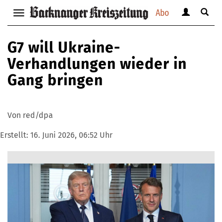
Abo
Benutzerm
Suche
Navigation
anzeigen
anzei
anzeigen
bzw.
bzw.
bzw.
G7 will Ukraine-
verbergen
verbe
verbergen
Verhandlungen wieder in
Gang bringen
Von red/dpa
Erstellt:
16. Juni 2026, 06:52 Uhr