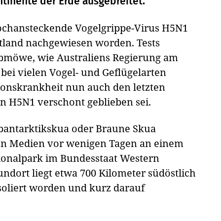
Kontinente der Erde ausgebreitet.
hochansteckende Vogelgrippe-Virus H5N1
estland nachgewiesen worden. Tests
aubmöwe, wie Australiens Regierung am
 bei vielen Vogel- und Geflügelarten
tionskrankheit nun auch den letzten
on H5N1 verschont geblieben sei.
ubantarktikskua oder Braune Skua
chen Medien vor wenigen Tagen an einem
ionalpark im Bundesstaat Western
ndort liegt etwa 700 Kilometer südöstlich
isoliert worden und kurz darauf