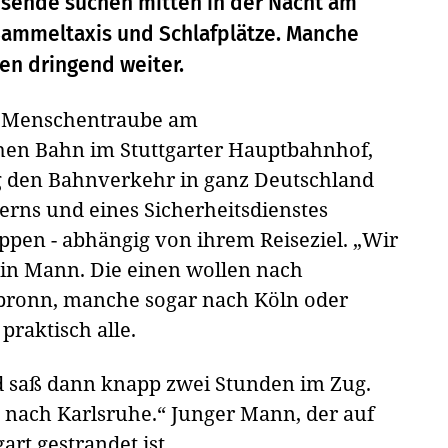
isende suchen mitten in der Nacht am
Sammeltaxis und Schlafplätze. Manche
en dringend weiter.
ine Menschentraube am
hen Bahn im Stuttgarter Hauptbahnhof,
g den Bahnverkehr in ganz Deutschland
erns und eines Sicherheitsdienstes
ppen - abhängig von ihrem Reiseziel. „Wir
ein Mann. Die einen wollen nach
lbronn, manche sogar nach Köln oder
praktisch alle.
und saß dann knapp zwei Stunden im Zug.
n nach Karlsruhe.“ Junger Mann, der auf
rt gestrandet ist