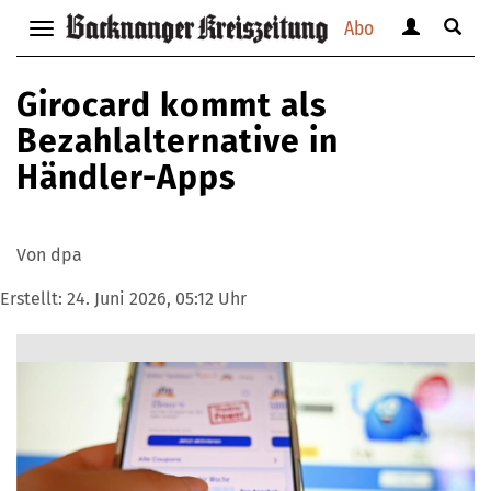
Abo
Benutzerm
Suche
Navigation
anzeigen
anzei
anzeigen
bzw.
bzw.
bzw.
Girocard kommt als
verbergen
verbe
verbergen
Bezahlalternative in
Händler-Apps
Von dpa
Erstellt:
24. Juni 2026, 05:12 Uhr