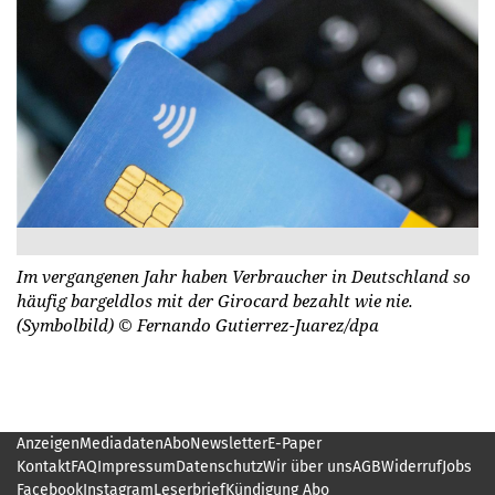
Im vergangenen Jahr haben Verbraucher in Deutschland so
häufig bargeldlos mit der Girocard bezahlt wie nie.
(Symbolbild)
© Fernando Gutierrez-Juarez/dpa
Anzeigen
Mediadaten
Abo
Newsletter
E-Paper
Kontakt
FAQ
Impressum
Datenschutz
Wir über uns
AGB
Widerruf
Jobs
Facebook
Instagram
Leserbrief
Kündigung Abo