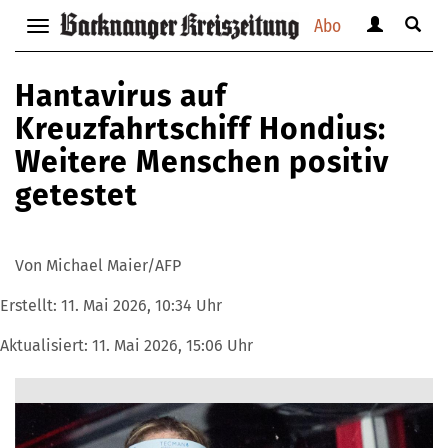
Abo
Benutzerm
Suche
Navigation
anzeigen
anzei
anzeigen
bzw.
bzw.
bzw.
Hantavirus auf
verbergen
verbe
verbergen
Kreuzfahrtschiff Hondius:
Weitere Menschen positiv
getestet
Von Michael Maier/AFP
Erstellt:
11. Mai 2026, 10:34 Uhr
Aktualisiert:
11. Mai 2026, 15:06 Uhr