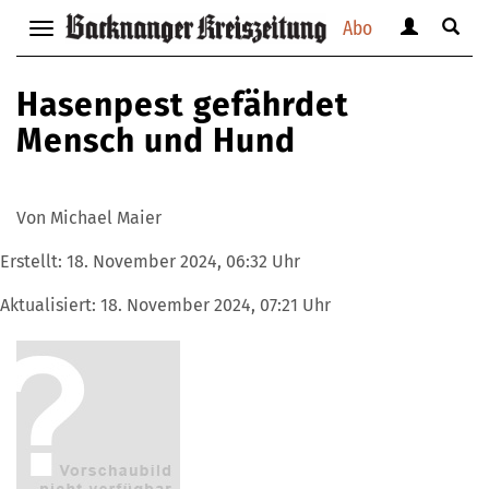
Abo
Benutzerm
Suche
Navigation
anzeigen
anzei
anzeigen
bzw.
bzw.
bzw.
Hasenpest gefährdet
verbergen
verbe
verbergen
Mensch und Hund
Von Michael Maier
Erstellt:
18. November 2024, 06:32 Uhr
Aktualisiert:
18. November 2024, 07:21 Uhr