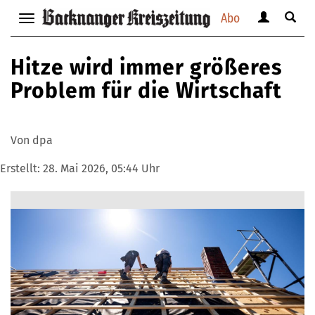
Abo
Benutzerm
Suche
Navigation
anzeigen
anzei
anzeigen
bzw.
bzw.
bzw.
Hitze wird immer größeres
verbergen
verbe
verbergen
Problem für die Wirtschaft
Von dpa
Erstellt:
28. Mai 2026, 05:44 Uhr