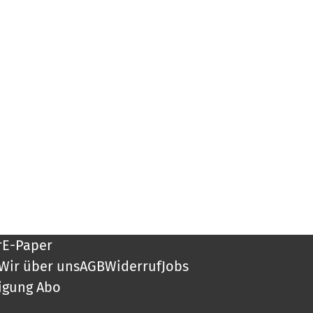
r
E-Paper
Wir über uns
AGB
Widerruf
Jobs
igung Abo