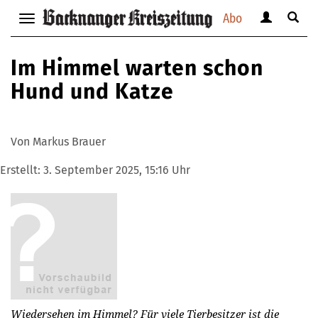
Abo
Benutzerm
Suche
Navigation
anzeigen
anzei
anzeigen
bzw.
bzw.
bzw.
Im Himmel warten schon
verbergen
verbe
verbergen
Hund und Katze
Von Markus Brauer
Erstellt:
3. September 2025, 15:16 Uhr
Wiedersehen im Himmel? Für viele Tierbesitzer ist die