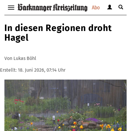
Abo
Benutzerm
Suche
Navigation
anzeigen
anzei
anzeigen
bzw.
bzw.
bzw.
In diesen Regionen droht
verbergen
verbe
verbergen
Hagel
Von Lukas Böhl
Erstellt:
18. Juni 2026, 07:14 Uhr