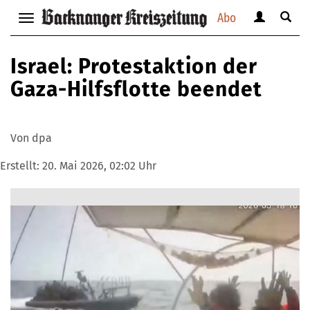
Abo
Benutzerm
Suche
Navigation
anzeigen
anzei
anzeigen
bzw.
bzw.
bzw.
Israel: Protestaktion der
verbergen
verbe
verbergen
Gaza-Hilfsflotte beendet
Von dpa
Erstellt:
20. Mai 2026, 02:02 Uhr