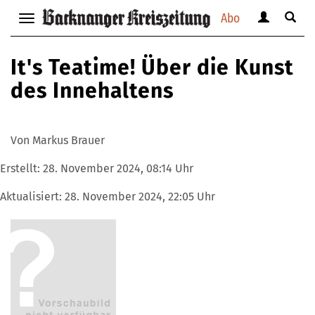
Abo
Benutzerm
Suche
Navigation
anzeigen
anzei
anzeigen
bzw.
bzw.
bzw.
It's Teatime! Über die Kunst
verbergen
verbe
verbergen
des Innehaltens
Von Markus Brauer
Erstellt:
28. November 2024, 08:14 Uhr
Aktualisiert:
28. November 2024, 22:05 Uhr