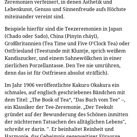
Zeremonien verfeinert, in denen Ästhetik und
Lebenkunst, Genuss und Sinnenfreude aufs Höchste
miteinander vereint sind.
Beispiele hierfür sind die Teezeremonien in Japan
(Chado oder Sado), China (Pinyin cháyì),
Großbritannien (Tea Time und Five O’Clock Tea) oder
Ostfriesland (Teestunde mit Kluntje, sprich weißem
Kandiszucker, und einem Sahnewölkchen in einer
zierlichen Porzellantasse. Den Tee nie umrühren,
denn das ist für Ostfriesen absolut sträflich).
Im Jahr 1906 veröffentlichte Kakuro Okakura ein
schmales, auf englisch geschriebenes Bändchen mit
dem Titel: „The Book of Tea“, "Das Buch vom Tee" –,
ein Klassiker der Tee-Zeremonie. „Der Teekult
gründet auf der Bewunderung des Schönen inmitten
der nüchternen Tatsachen des alltäglichen Lebens",
schreibt er darin. ". Er beinhaltet Reinheit und
Harmonie, das Geheimnis gegenseitiger Fürsorge,