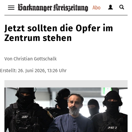
Abo
Benutzerm
Suche
Navigation
anzeigen
anzei
anzeigen
bzw.
bzw.
bzw.
Jetzt sollten die Opfer im
verbergen
verbe
verbergen
Zentrum stehen
Von Christian Gottschalk
Erstellt:
26. Juni 2026, 13:26 Uhr