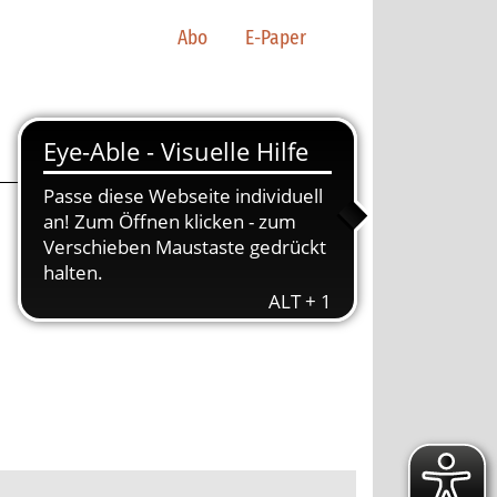
Abo
E-Paper