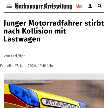
Abo
Benutzerm
Suche
Navigation
anzeigen
anzei
anzeigen
bzw.
bzw.
bzw.
Junger Motorradfahrer stirbt
verbergen
verbe
verbergen
nach Kollision mit
Lastwagen
Von red/dpa
Erstellt:
17. Juni 2026, 10:10 Uhr