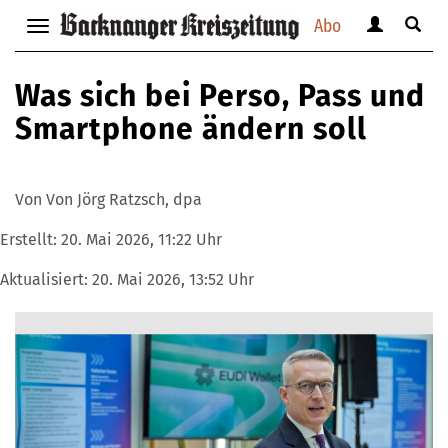
Abo
Benutzerm
Suche
Navigation
anzeigen
anzei
anzeigen
bzw.
bzw.
bzw.
Was sich bei Perso, Pass und
verbergen
verbe
verbergen
Smartphone ändern soll
Von Von Jörg Ratzsch, dpa
Erstellt:
20. Mai 2026, 11:22 Uhr
Aktualisiert:
20. Mai 2026, 13:52 Uhr