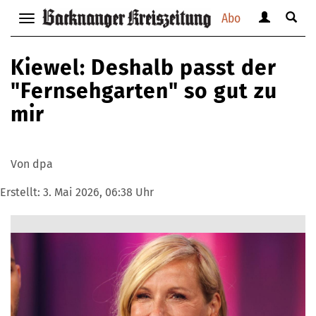
Abo
Benutzerm
Suche
Navigation
anzeigen
anzei
anzeigen
bzw.
bzw.
bzw.
Kiewel: Deshalb passt der
verbergen
verbe
verbergen
"Fernsehgarten" so gut zu
mir
Von dpa
Erstellt:
3. Mai 2026, 06:38 Uhr