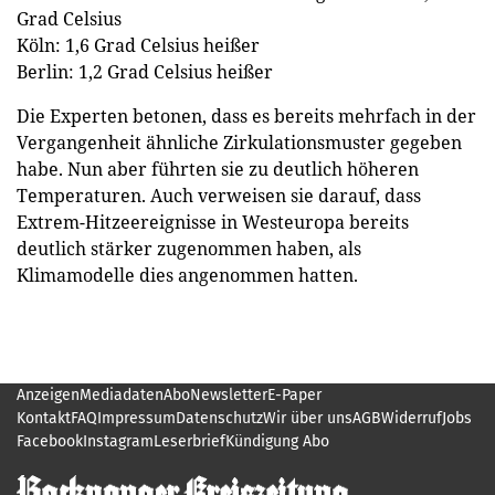
Grad Celsius
Köln: 1,6 Grad Celsius heißer
Berlin: 1,2 Grad Celsius heißer
Die Experten betonen, dass es bereits mehrfach in der
Vergangenheit ähnliche Zirkulationsmuster gegeben
habe. Nun aber führten sie zu deutlich höheren
Temperaturen. Auch verweisen sie darauf, dass
Extrem-Hitzeereignisse in Westeuropa bereits
deutlich stärker zugenommen haben, als
Klimamodelle dies angenommen hatten.
Anzeigen
Mediadaten
Abo
Newsletter
E-Paper
Kontakt
FAQ
Impressum
Datenschutz
Wir über uns
AGB
Widerruf
Jobs
Facebook
Instagram
Leserbrief
Kündigung Abo