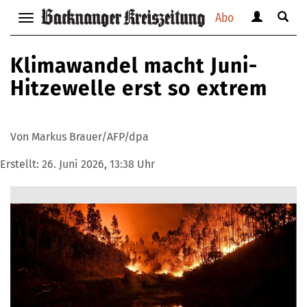
Abo
Benutzerm
Suche
Navigation
anzeigen
anzei
anzeigen
bzw.
bzw.
bzw.
Klimawandel macht Juni-
verbergen
verbe
verbergen
Hitzewelle erst so extrem
Von Markus Brauer/AFP/dpa
Erstellt:
26. Juni 2026, 13:38 Uhr