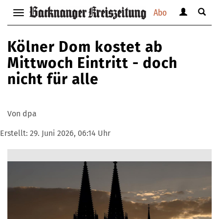
Abo
Benutzerm
Suche
Navigation
anzeigen
anzei
anzeigen
bzw.
bzw.
bzw.
Kölner Dom kostet ab
verbergen
verbe
verbergen
Mittwoch Eintritt - doch
nicht für alle
Von dpa
Erstellt:
29. Juni 2026, 06:14 Uhr