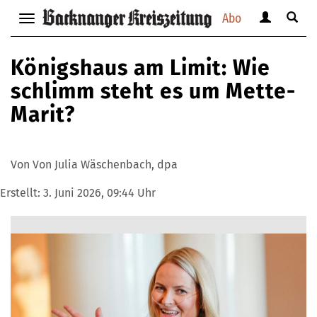
Abo
Benutzerm
Suche
Navigation
anzeigen
anzei
anzeigen
bzw.
bzw.
bzw.
Königshaus am Limit: Wie
verbergen
verbe
verbergen
schlimm steht es um Mette-
Marit?
Von Von Julia Wäschenbach, dpa
Erstellt:
3. Juni 2026, 09:44 Uhr