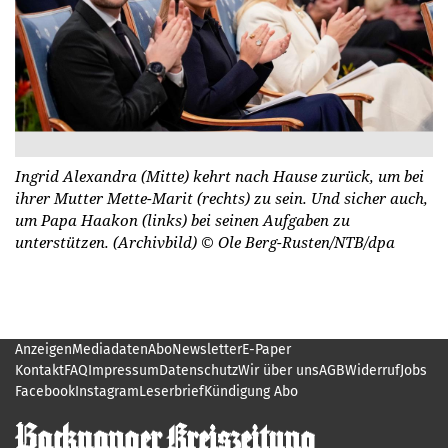
Ingrid Alexandra (Mitte) kehrt nach Hause zurück, um bei
ihrer Mutter Mette-Marit (rechts) zu sein. Und sicher auch,
um Papa Haakon (links) bei seinen Aufgaben zu
unterstützen. (Archivbild)
© Ole Berg-Rusten/NTB/dpa
Anzeigen
Mediadaten
Abo
Newsletter
E-Paper
Kontakt
FAQ
Impressum
Datenschutz
Wir über uns
AGB
Widerruf
Jobs
Facebook
Instagram
Leserbrief
Kündigung Abo