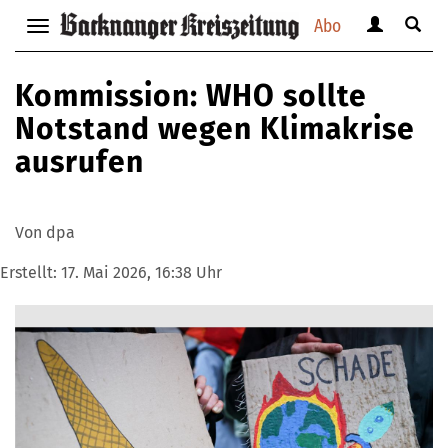
Abo
Benutzerm
Suche
Navigation
anzeigen
anzei
anzeigen
bzw.
bzw.
bzw.
Kommission: WHO sollte
verbergen
verbe
verbergen
Notstand wegen Klimakrise
ausrufen
Von dpa
Erstellt:
17. Mai 2026, 16:38 Uhr